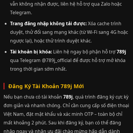
vẫn không nhận được, liên hệ hỗ trợ qua Zalo hoặc
Telegram.
Trang đăng nhập không tải được:
Xóa cache trình
duyệt, thử đổi sang mạng khác (từ Wi-Fi sang 4G hoặc
ngược lại), hoặc thử trình duyệt khác.
Tài khoản bị khóa:
Liên hệ ngay bộ phận hỗ trợ
789j
qua Telegram @789j_official để được hỗ trợ mở khóa
trong thời gian sớm nhất.
Đăng Ký Tài Khoản 789j Mới
Nếu bạn chưa có tài khoản
789j
, quá trình đăng ký cực kỳ
đơn giản và nhanh chóng. Chỉ cần cung cấp số điện thoại
Việt Nam, đặt mật khẩu và xác minh OTP – toàn bộ chỉ
mất khoảng 2 phút. Sau khi đăng ký, bạn có thể đăng
nhập ngay và nhận ưu đãi chào mừng hấp dẫn dành