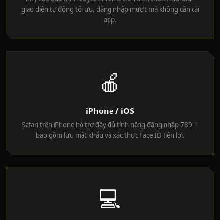
giao diện tự động tối ưu, đăng nhập mượt mà không cần cài
app.
🍎
iPhone / iOS
Safari trên iPhone hỗ trợ đầy đủ tính năng đăng nhập 789j –
bao gồm lưu mật khẩu và xác thực Face ID tiện lợi.
💻