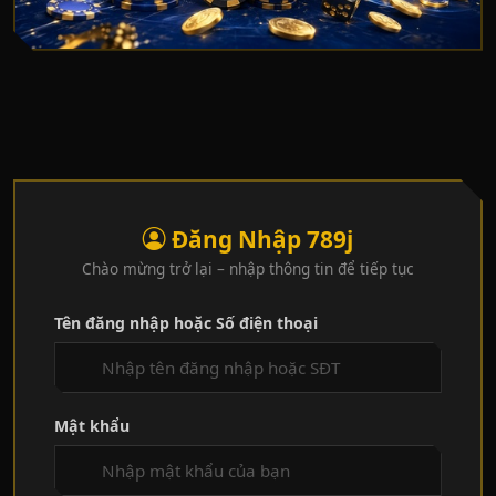
Đăng Nhập 789j
Chào mừng trở lại – nhập thông tin để tiếp tục
Tên đăng nhập hoặc Số điện thoại
Mật khẩu