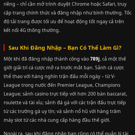
riêng – chỉ cần mở trình duyệt Chrome hoặc Safari, truy
cập trang chính thức và đăng nhập như bình thường. Tốc
độ tải trang được tối ưu để hoạt động tốt ngay cả trên
kết nối 4G thông thường.
Sau Khi Đăng Nhập – Bạn Có Thể Làm Gì?
Một khi đã đăng nhập thành công vào
789j
, cả một thế
giới giải trí cá cược mở ra trước mắt bạn. Sảnh cá cược
thể thao với hàng nghìn trận đấu mỗi ngày – từ V-
League trong nước đến Premier League, Champions
League; sảnh casino trực tiếp với hơn 200 bàn baccarat,
roulette và tài xỉu; sảnh đá gà với các trận đấu trực tiếp
từ các trường gà uy tín; và sảnh nổ hũ với hàng trăm
máy slot từ các nhà cung cấp hàng đầu thế giới.
Ngoài ra, sau khi đăng nhập bạn cũng có thể quản lý tài