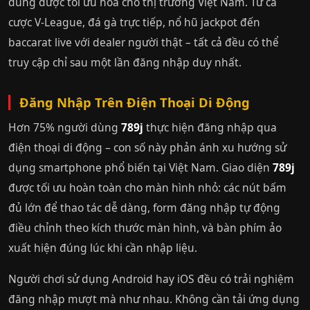
dùng được tối ưu hóa cho thị trường Việt Nam. Từ cá
cược V-League, đá gà trực tiếp, nổ hũ jackpot đến
baccarat live với dealer người thật – tất cả đều có thể
truy cập chỉ sau một lần đăng nhập duy nhất.
Đăng Nhập Trên Điện Thoại Di Động
Hơn 75% người dùng
789j
thực hiện đăng nhập qua
điện thoại di động – con số này phản ánh xu hướng sử
dụng smartphone phổ biến tại Việt Nam. Giao diện
789j
được tối ưu hoàn toàn cho màn hình nhỏ: các nút bấm
đủ lớn để thao tác dễ dàng, form đăng nhập tự động
điều chỉnh theo kích thước màn hình, và bàn phím ảo
xuất hiện đúng lúc khi cần nhập liệu.
Người chơi sử dụng Android hay iOS đều có trải nghiệm
đăng nhập mượt mà như nhau. Không cần tải ứng dụng