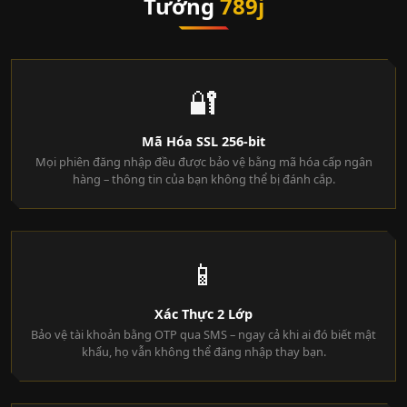
Tưởng
789j
🔐
Mã Hóa SSL 256-bit
Mọi phiên đăng nhập đều được bảo vệ bằng mã hóa cấp ngân
hàng – thông tin của bạn không thể bị đánh cắp.
📱
Xác Thực 2 Lớp
Bảo vệ tài khoản bằng OTP qua SMS – ngay cả khi ai đó biết mật
khẩu, họ vẫn không thể đăng nhập thay bạn.