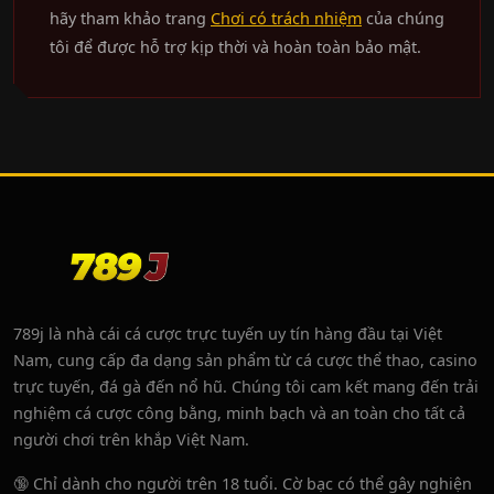
hãy tham khảo trang
Chơi có trách nhiệm
của chúng
tôi để được hỗ trợ kịp thời và hoàn toàn bảo mật.
789j là nhà cái cá cược trực tuyến uy tín hàng đầu tại Việt
Nam, cung cấp đa dạng sản phẩm từ cá cược thể thao, casino
trực tuyến, đá gà đến nổ hũ. Chúng tôi cam kết mang đến trải
nghiệm cá cược công bằng, minh bạch và an toàn cho tất cả
người chơi trên khắp Việt Nam.
🔞 Chỉ dành cho người trên 18 tuổi. Cờ bạc có thể gây nghiện