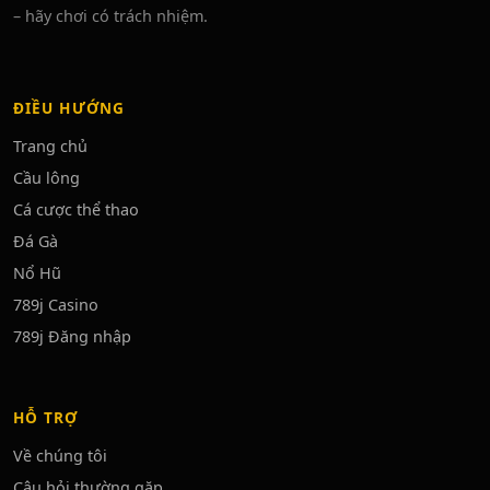
– hãy chơi có trách nhiệm.
ĐIỀU HƯỚNG
Trang chủ
Cầu lông
Cá cược thể thao
Đá Gà
Nổ Hũ
789j Casino
789j Đăng nhập
HỖ TRỢ
Về chúng tôi
Câu hỏi thường gặp