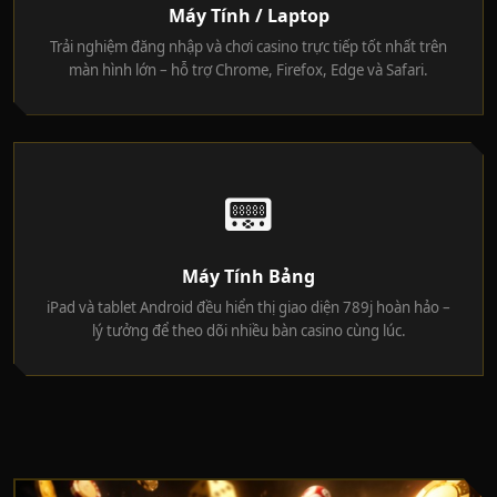
Máy Tính / Laptop
Trải nghiệm đăng nhập và chơi casino trực tiếp tốt nhất trên
màn hình lớn – hỗ trợ Chrome, Firefox, Edge và Safari.
📟
Máy Tính Bảng
iPad và tablet Android đều hiển thị giao diện 789j hoàn hảo –
lý tưởng để theo dõi nhiều bàn casino cùng lúc.