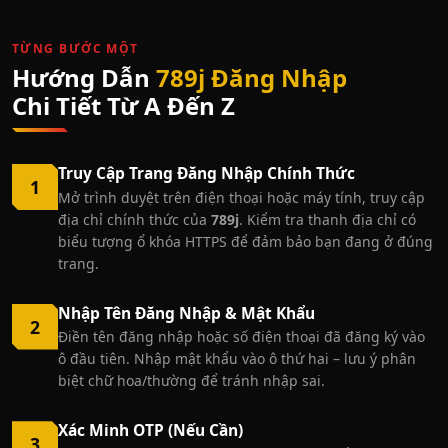
TỪNG BƯỚC MỘT
Hướng Dẫn
789j Đăng Nhập
Chi Tiết Từ A Đến Z
Truy Cập Trang Đăng Nhập Chính Thức
1
Mở trình duyệt trên điện thoại hoặc máy tính, truy cập
địa chỉ chính thức của
789j
. Kiểm tra thanh địa chỉ có
biểu tượng ổ khóa HTTPS để đảm bảo bạn đang ở đúng
trang.
Nhập Tên Đăng Nhập & Mật Khẩu
2
Điền tên đăng nhập hoặc số điện thoại đã đăng ký vào
ô đầu tiên. Nhập mật khẩu vào ô thứ hai – lưu ý phân
biệt chữ hoa/thường để tránh nhập sai.
Xác Minh OTP (Nếu Cần)
3