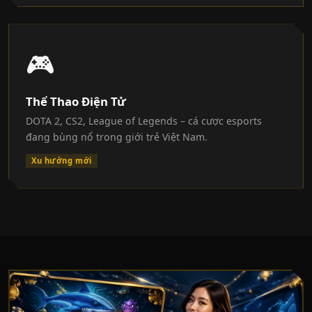
🎮
Thể Thao Điện Tử
DOTA 2, CS2, League of Legends – cá cược esports
đang bùng nổ trong giới trẻ Việt Nam.
Xu hướng mới