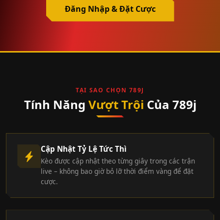
Đăng Nhập & Đặt Cược
TẠI SAO CHỌN 789J
Tính Năng
Vượt Trội
Của 789j
Cập Nhật Tỷ Lệ Tức Thì
Kèo được cập nhật theo từng giây trong các trận
live – không bao giờ bỏ lỡ thời điểm vàng để đặt
cược.