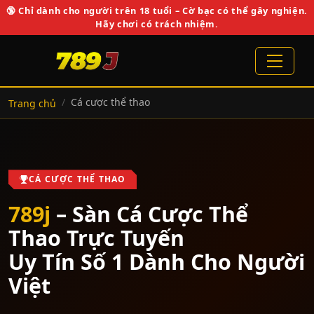
🔞 Chỉ dành cho người trên 18 tuổi – Cờ bạc có thể gây nghiện.
Hãy chơi có trách nhiệm.
Cá cược thể thao
Trang chủ
CÁ CƯỢC THỂ THAO
789j
– Sàn Cá Cược Thể
Thao Trực Tuyến
Uy Tín Số 1 Dành Cho Người
Việt