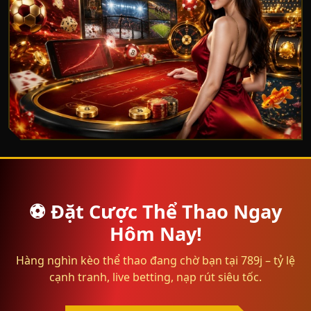
⚽ Đặt Cược Thể Thao Ngay
Hôm Nay!
Hàng nghìn kèo thể thao đang chờ bạn tại 789j – tỷ lệ
cạnh tranh, live betting, nạp rút siêu tốc.