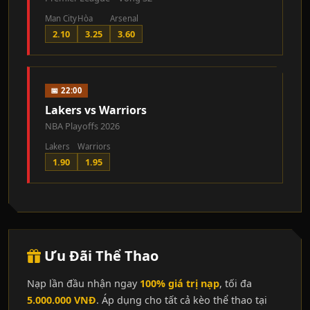
Man City
Hòa
Arsenal
2.10
3.25
3.60
📅 22:00
Lakers vs Warriors
NBA Playoffs 2026
Lakers
Warriors
1.90
1.95
Ưu Đãi Thể Thao
Nạp lần đầu nhận ngay
100% giá trị nạp
, tối đa
5.000.000 VNĐ
. Áp dụng cho tất cả kèo thể thao tại