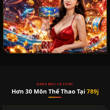
DANH MỤC CÁ CƯỢC
Hơn 30 Môn Thể Thao Tại
789j