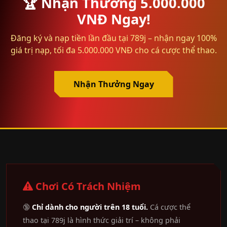
🏆 Nhận Thưởng 5.000.000
VNĐ Ngay!
Đăng ký và nạp tiền lần đầu tại 789j – nhận ngay 100%
giá trị nạp, tối đa 5.000.000 VNĐ cho cá cược thể thao.
Nhận Thưởng Ngay
Chơi Có Trách Nhiệm
🔞
Chỉ dành cho người trên 18 tuổi.
Cá cược thể
thao tại 789j là hình thức giải trí – không phải