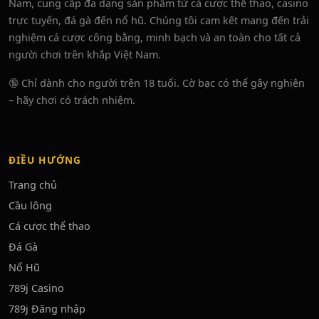
Nam, cung cấp đa dạng sản phẩm từ cá cược thể thao, casino
trực tuyến, đá gà đến nổ hũ. Chúng tôi cam kết mang đến trải
nghiệm cá cược công bằng, minh bạch và an toàn cho tất cả
người chơi trên khắp Việt Nam.
🔞 Chỉ dành cho người trên 18 tuổi. Cờ bạc có thể gây nghiện
– hãy chơi có trách nhiệm.
ĐIỀU HƯỚNG
Trang chủ
Cầu lông
Cá cược thể thao
Đá Gà
Nổ Hũ
789j Casino
789j Đăng nhập