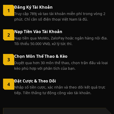
Đăng Ký Tài Khoản
1
Truy cập 789j và tạo tài khoản miễn phí trong vòng 2
phút. Chỉ cần số điện thoại Việt Nam là đủ.
Nạp Tiền Vào Tài Khoản
2
Nạp tiền qua MoMo, ZaloPay hoặc ngân hàng nội địa.
Tối thiểu 50.000 VNĐ, xử lý tức thì.
Chọn Môn Thể Thao & Kèo
3
Duyệt qua hơn 30 môn thể thao, chọn trận đấu và loại
kèo phù hợp với phân tích của bạn.
Đặt Cược & Theo Dõi
4
Nhập số tiền cược, xác nhận và theo dõi kết quả trực
tiếp. Tiền thắng tự động cộng vào tài khoản.