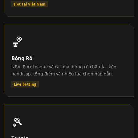
Hot tại Việt Nam
🏀
Bóng Rổ
NBA, EuroLeague và các giải bóng rổ châu Á – kèo
handicap, tổng điểm và nhiều lựa chọn hấp dẫn.
Live betting
🎾