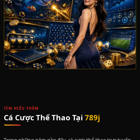
TÌM HIỂU THÊM
Cá Cược Thể Thao Tại
789j