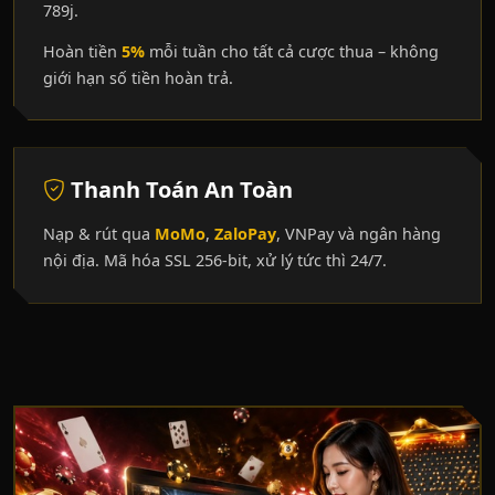
789j.
Hoàn tiền
5%
mỗi tuần cho tất cả cược thua – không
giới hạn số tiền hoàn trả.
Thanh Toán An Toàn
Nạp & rút qua
MoMo
,
ZaloPay
, VNPay và ngân hàng
nội địa. Mã hóa SSL 256-bit, xử lý tức thì 24/7.